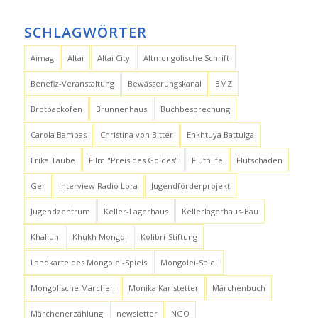
SCHLAGWÖRTER
Aimag
Altai
Altai City
Altmongolische Schrift
Benefiz-Veranstaltung
Bewässerungskanal
BMZ
Brotbackofen
Brunnenhaus
Buchbesprechung
Carola Bambas
Christina von Bitter
Enkhtuya Battulga
Erika Taube
Film "Preis des Goldes"
Fluthilfe
Flutschäden
Ger
Interview Radio Lora
Jugendförderprojekt
Jugendzentrum
Keller-Lagerhaus
Kellerlagerhaus-Bau
Khaliun
Khukh Mongol
Kolibri-Stiftung
Landkarte des Mongolei-Spiels
Mongolei-Spiel
Mongolische Märchen
Monika Karlstetter
Märchenbuch
Märchenerzählung
newsletter
NGO