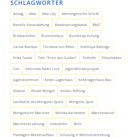
SCHLAGWÖRTER
Aimag
Altai
Altai City
Altmongolische Schrift
Benefiz-Veranstaltung
Bewässerungskanal
BMZ
Brotbackofen
Brunnenhaus
Buchbesprechung
Carola Bambas
Christina von Bitter
Enkhtuya Battulga
Erika Taube
Film "Preis des Goldes"
Fluthilfe
Flutschäden
Ger
Interview Radio Lora
Jugendförderprojekt
Jugendzentrum
Keller-Lagerhaus
Kellerlagerhaus-Bau
Khaliun
Khukh Mongol
Kolibri-Stiftung
Landkarte des Mongolei-Spiels
Mongolei-Spiel
Mongolische Märchen
Monika Karlstetter
Märchenbuch
Märchenerzählung
newsletter
NGO
Plantagen-Wiederaufbau
Schulung in Milchverarbeitung