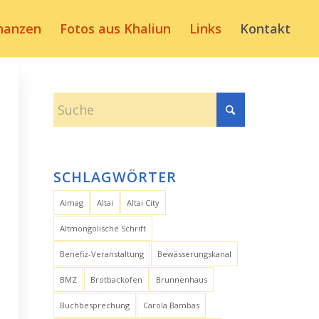
nanzen
Fotos aus Khaliun
Links
Kontakt
SCHLAGWÖRTER
Aimag
Altai
Altai City
Altmongolische Schrift
Benefiz-Veranstaltung
Bewässerungskanal
BMZ
Brotbackofen
Brunnenhaus
Buchbesprechung
Carola Bambas