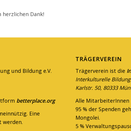
n herzlichen Dank!
TRÄGERVEREIN
nung und Bildung e.V.
Trägerverein ist die
In
Interkulturelle Bildu
Karlstr. 50, 80333 Mü
ttform
betterplace.org
Alle MitarbeiterInnen
95 % der Spenden geh
ein­nützig. Eine
Mongolei.
t werden.
5 % Verwaltungspausc