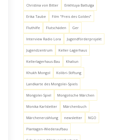
Christina von Bitter
Enkhtuya Battulga
Erika Taube
Film "Preis des Goldes"
Fluthilfe
Flutschäden
Ger
Interview Radio Lora
Jugendförderprojekt
Jugendzentrum
Keller-Lagerhaus
Kellerlagerhaus-Bau
Khaliun
Khukh Mongol
Kolibri-Stiftung
Landkarte des Mongolei-Spiels
Mongolei-Spiel
Mongolische Märchen
Monika Karlstetter
Märchenbuch
Märchenerzählung
newsletter
NGO
Plantagen-Wiederaufbau