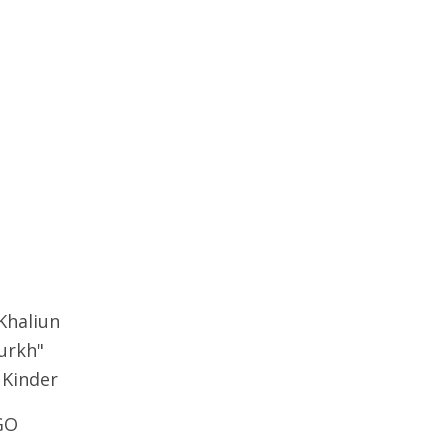
Khaliun
urkh"
 Kinder
GO