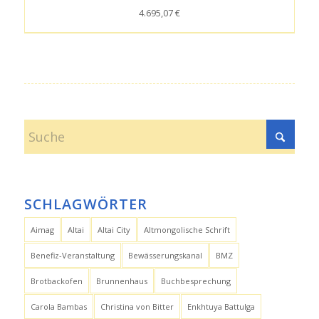
4.695,07 €
SCHLAGWÖRTER
Aimag
Altai
Altai City
Altmongolische Schrift
Benefiz-Veranstaltung
Bewässerungskanal
BMZ
Brotbackofen
Brunnenhaus
Buchbesprechung
Carola Bambas
Christina von Bitter
Enkhtuya Battulga