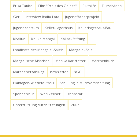
Erika Taube
Film "Preis des Goldes"
Fluthilfe
Flutschäden
Ger
Interview Radio Lora
Jugendförderprojekt
Jugendzentrum
Keller-Lagerhaus
Kellerlagerhaus-Bau
Khaliun
Khukh Mongol
Kolibri-Stiftung
Landkarte des Mongolei-Spiels
Mongolei-Spiel
Mongolische Märchen
Monika Karlstetter
Märchenbuch
Märchenerzählung
newsletter
NGO
Plantagen-Wiederaufbau
Schulung in Milchverarbeitung
Spendenlauf
Sven Zellner
Ulanbator
Unterstützung durch Stiftungen
Zuud