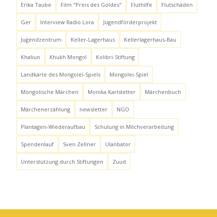
Erika Taube
Film "Preis des Goldes"
Fluthilfe
Flutschäden
Ger
Interview Radio Lora
Jugendförderprojekt
Jugendzentrum
Keller-Lagerhaus
Kellerlagerhaus-Bau
Khaliun
Khukh Mongol
Kolibri-Stiftung
Landkarte des Mongolei-Spiels
Mongolei-Spiel
Mongolische Märchen
Monika Karlstetter
Märchenbuch
Märchenerzählung
newsletter
NGO
Plantagen-Wiederaufbau
Schulung in Milchverarbeitung
Spendenlauf
Sven Zellner
Ulanbator
Unterstützung durch Stiftungen
Zuud